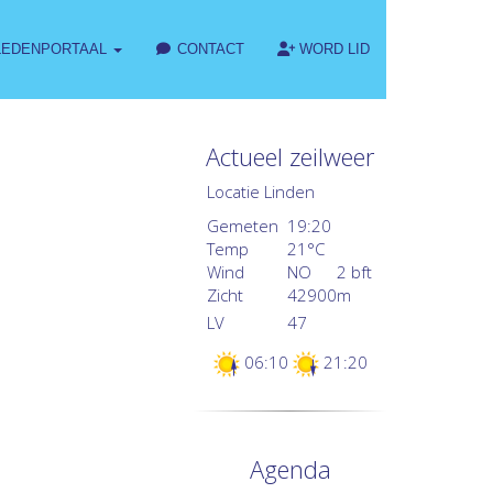
EDENPORTAAL
CONTACT
WORD LID
Actueel zeilweer
Locatie Linden
Gemeten
19:20
Temp
21°C
Wind
NO
2 bft
Zicht
42900
m
LV
47
06:10
21:20
Agenda