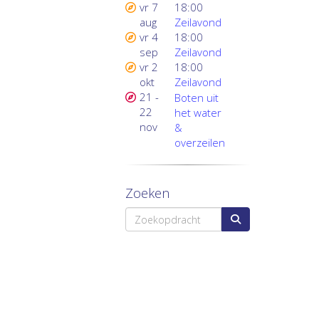
vr 7
18:00
aug
Zeilavond
vr 4
18:00
sep
Zeilavond
vr 2
18:00
okt
Zeilavond
21 -
Boten uit
22
het water
nov
&
overzeilen
Zoeken