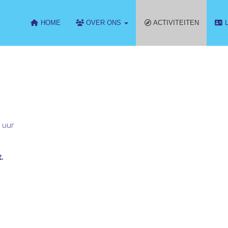
HOME
OVER ONS
ACTIVITEITEN
L
 uur
.